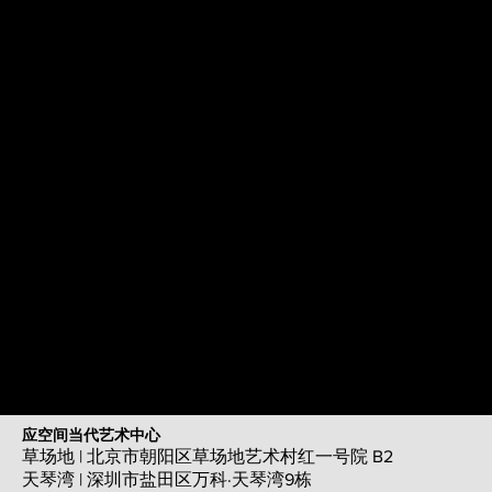
卜镝，生于1970年，自幼随父习画，受益
终生。九岁时出版了第一本中国儿童画
集，十六岁时在香港展览中心举办了对儿
童及少年时期绘画创作的回顾展览。他也
曾经历过一定程度的学院式训练，但禀赋
让他与当时推崇的苏派绘画与现实主义艺
术趣味保持了距离。西方现代主义绘画传
统和古美术鉴赏的历练同时影响了卜镝；
近几年，卜镝更专注于将自己对东方文化
及艺术的理解及感悟用架上绘画的形式创
作表现出来。
应空间当代艺术中心
草场地 | 北京市朝阳区草场地艺术村红一号院 B2
天琴湾 | 深圳市盐田区万科·天琴湾9栋