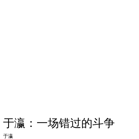
于瀛：一场错过的斗争
于瀛