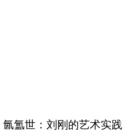
氤氲世：刘刚的艺术实践