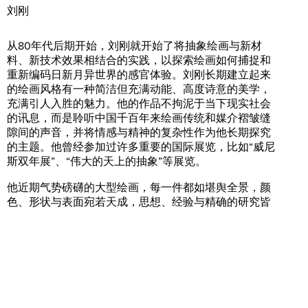
刘刚
从80年代后期开始，刘刚就开始了将抽象绘画与新材
料、新技术效果相结合的实践，以探索绘画如何捕捉和
重新编码日新月异世界的感官体验。刘刚长期建立起来
的绘画风格有一种简洁但充满动能、高度诗意的美学，
充满引人入胜的魅力。他的作品不拘泥于当下现实社会
的讯息，而是聆听中国千百年来绘画传统和媒介褶皱缝
隙间的声音，并将情感与精神的复杂性作为他长期探究
的主题。他曾经参加过许多重要的国际展览，比如“威尼
斯双年展”、“伟大的天上的抽象”等展览。
他近期气势磅礴的大型绘画，每一件都如堪舆全景，颜
色、形状与表面宛若天成，思想、经验与精确的研究皆
备，既能看到艺术史来源丰富的启发和引用，看到宗教
画般的对称结构和气度，也能看到眼睛和心灵对于形式
细致入微的理解。
刘刚的绘画创造了一种张力：透过画
面，绘画的过程既不可见，也无法精确拆解，时间在氤
氲交感的画面中被折叠了。
笔触之流动、洇染、溶解的
效果和严格的几何框架，在即兴和控制之间，取得了平
衡也远离了平衡。