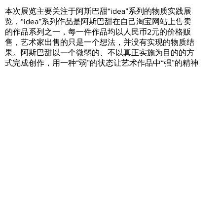
本次展览主要关注于阿斯巴甜“idea”系列的物质实践展
览，“idea”系列作品是阿斯巴甜在自己淘宝网站上售卖
的作品系列之一，每一件作品均以人民币2元的价格贩
售，艺术家出售的只是一个想法，并没有实现的物质结
果。阿斯巴甜以一个微弱的、不以真正实施为目的的方
式完成创作，用一种“弱”的状态让艺术作品中“强”的精神
有了更大的想象空间和可能性。此次艺术项目展出了基
于阿斯巴甜“idea”系列的物质实践展览，艺术家、策展
人、设计师甚至是艺术领域外的参与者形成一个松散而
偶然的创作团体，以新的创造者的身份继续想法的延
伸，是基于“idea”作品精神本身的二次创造力叠加，在
彼此关联的情况下又相对保持独立。一场头脑风暴就此
发生。
相关写作