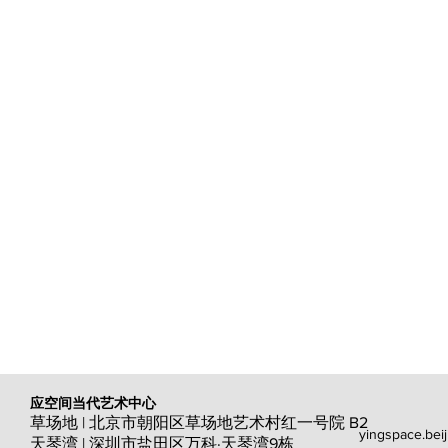
应空间当代艺术中心
草场地 | 北京市朝阳区草场地艺术村红一号院 B2
yingspace.bei
天琴湾 | 深圳市盐田区万科·天琴湾9栋