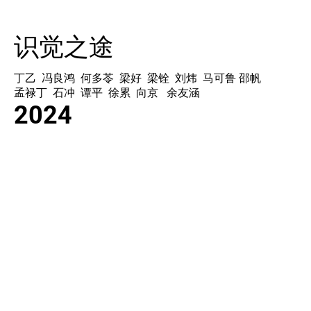
识觉之途
丁乙 冯良鸿 何多苓 梁好 梁铨 刘炜 马可鲁 邵帆
孟禄丁 石冲 谭平 徐累 向京 余友涵
2024